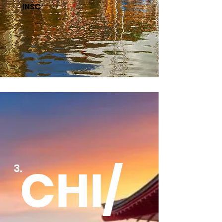
INSC
CHI/
3.